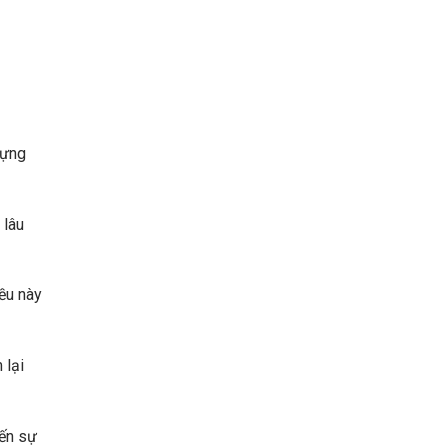
dựng
 lâu
ều này
 lại
đến sự