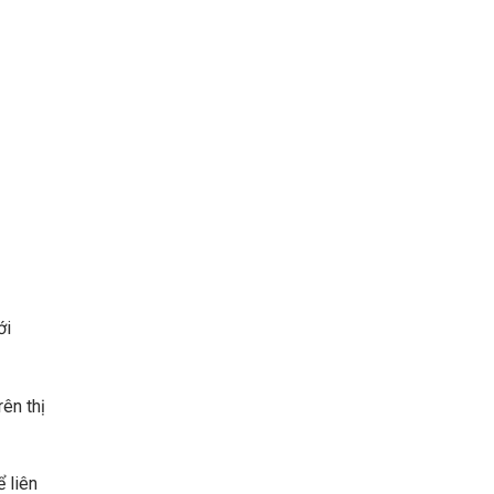
ới
ên thị
 liên