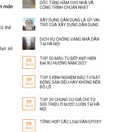
DỐC TẦNG HẦM CHO NHÀ VÀ
ên môn
CÔNG TRÌNH CHUẨN NHẤT
XÂY DỰNG DÂN DỤNG LÀ GÌ? VAI
TRÒ CỦA XÂY DỰNG DÂN DỤNG
Có thể
DỊCH VỤ CHỐNG VĂNG NHÀ DÂN
TẠI HÀ NỘI
 Bạn sẽ
TOP 50 MẪU TỦ BẾP ĐẸP HIỆN
09
ĐẠI XU HƯỚNG NĂM 2021
Th12
TOP 5 KINH NGHIỆM ĐẦU TƯ BẤT
09
ĐỘNG SẢN SIÊU HAY KHÔNG NÊN
Th12
BỎ LỠ
TOP 20 CHUNG CƯ GIÁ CHỈ TỪ
09
500 TRIỆU Ở ĐƯỢC LUÔN TẠI HÀ
Th12
NỘI
TỔNG HỢP CÁC LOẠI SÀN EPOXY
09
Th12