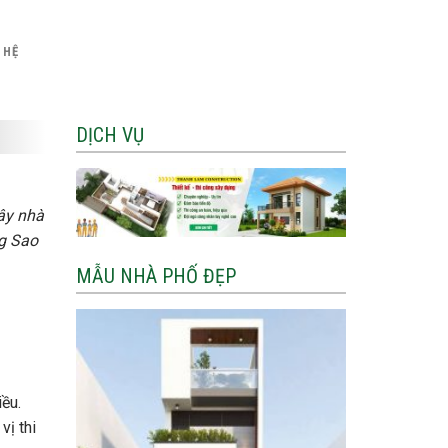
 HỆ
DỊCH VỤ
ây nhà
g Sao
MẪU NHÀ PHỐ ĐẸP
iều.
vị thi