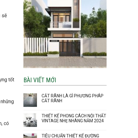
i sẽ
BÀI VIẾT MỚI
ựng tốt
CẮT RÃNH LÀ GÌ PHƯƠNG PHÁP
CẮT RÃNH
i những
THIẾT KẾ PHONG CÁCH NỘI THẤT
VINTAGE NHẸ NHÀNG NĂM 2024
n, có
TIÊU CHUẨN THIẾT KẾ ĐƯỜNG