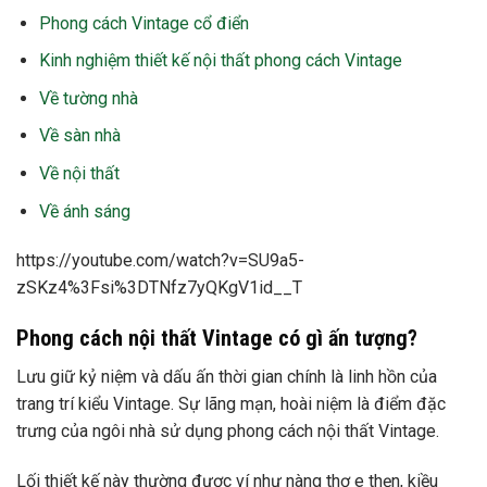
https://youtube.com/watch?v=SU9a5-
zSKz4%3Fsi%3DTNfz7yQKgV1id__T
trang trí kiểu Vintage. Sự lãng mạn, hoài niệm là điểm đặc