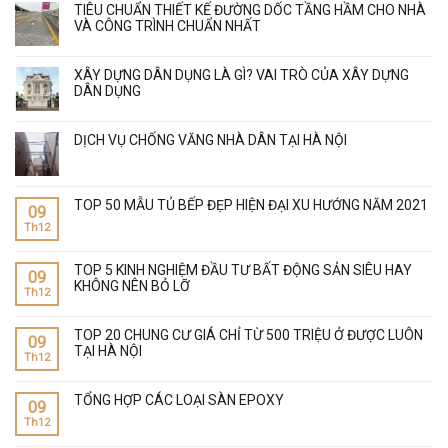
TIÊU CHUẨN THIẾT KẾ ĐƯỜNG DỐC TẦNG HẦM CHO NHÀ
VÀ CÔNG TRÌNH CHUẨN NHẤT
XÂY DỰNG DÂN DỤNG LÀ GÌ? VAI TRÒ CỦA XÂY DỰNG
DÂN DỤNG
DỊCH VỤ CHỐNG VĂNG NHÀ DÂN TẠI HÀ NỘI
TOP 50 MẪU TỦ BẾP ĐẸP HIỆN ĐẠI XU HƯỚNG NĂM 2021
09
Th12
TOP 5 KINH NGHIỆM ĐẦU TƯ BẤT ĐỘNG SẢN SIÊU HAY
09
KHÔNG NÊN BỎ LỠ
Th12
TOP 20 CHUNG CƯ GIÁ CHỈ TỪ 500 TRIỆU Ở ĐƯỢC LUÔN
09
TẠI HÀ NỘI
Th12
TỔNG HỢP CÁC LOẠI SÀN EPOXY
09
Th12